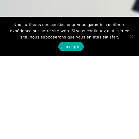
Nous utilisons des cookies pour vous garantir la meilleure
expérience sur notre site web. Si vous continuez à utiliser ce
site, nous supposerons que vous en êtes satisfait.
J'accepte
Notre mission
┋
Avis divergents et lobbying
┋
Notre
méthode
┋
Notre crédo
┋
Conseil Scientifique
Notre mission