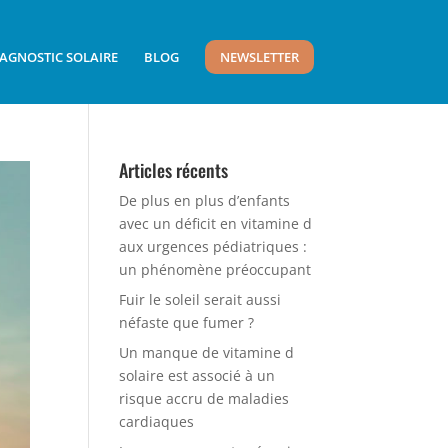
AGNOSTIC SOLAIRE
BLOG
NEWSLETTER
Articles récents
De plus en plus d’enfants
avec un déficit en vitamine d
aux urgences pédiatriques :
un phénomène préoccupant
Fuir le soleil serait aussi
néfaste que fumer ?
Un manque de vitamine d
solaire est associé à un
risque accru de maladies
cardiaques