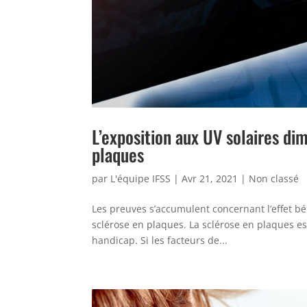
L’exposition aux UV solaires di
plaques
par
L'équipe IFSS
|
Avr 21, 2021
|
Non classé
Les preuves s’accumulent concernant l’effet bé
sclérose en plaques. La sclérose en plaques e
handicap. Si les facteurs de...