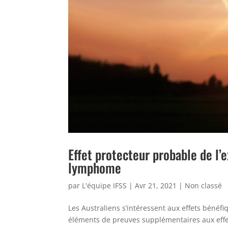
Effet protecteur probable de l’e
lymphome
par
L'équipe IFSS
|
Avr 21, 2021
|
Non classé
Les Australiens s’intéressent aux effets bénéfi
éléments de preuves supplémentaires aux effets